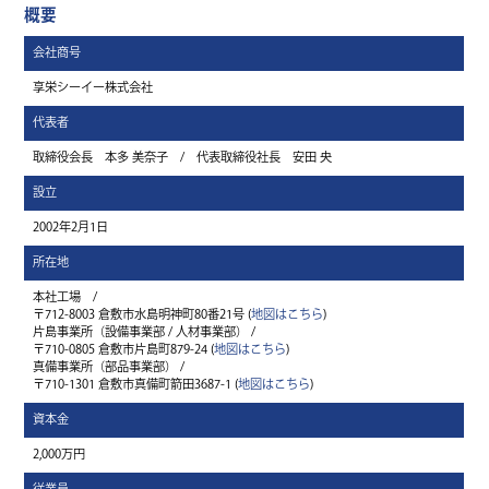
概要
会社商号
享栄シーイー株式会社
代表者
取締役会長 本多 美奈子 / 代表取締役社長 安田 央
設立
2002年2月1日
所在地
本社工場 /
地図はこちら
〒712-8003 倉敷市水島明神町80番21号 (
)
片島事業所（設備事業部 / 人材事業部） /
地図はこちら
〒710-0805 倉敷市片島町879-24 (
)
真備事業所（部品事業部） /
地図はこちら
〒710-1301 倉敷市真備町箭田3687-1 (
)
資本金
2,000万円