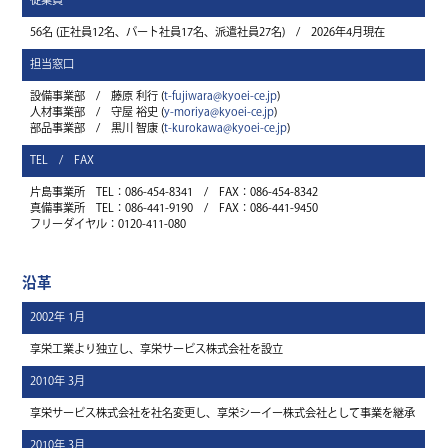
従業員
56名 (正社員12名、パート社員17名、派遣社員27名) / 2026年4月現在
担当窓口
t-fujiwara@kyoei-ce.jp
設備事業部 / 藤原 利行 (
)
y-moriya@kyoei-ce.jp
人材事業部 / 守屋 裕史 (
)
t-kurokawa@kyoei-ce.jp
部品事業部 / 黒川 智康 (
)
TEL / FAX
片島事業所 TEL：086-454-8341 / FAX：086-454-8342
真備事業所 TEL：086-441-9190 / FAX：086-441-9450
フリーダイヤル：0120-411-080
沿革
2002年 1月
享栄工業より独立し、享栄サービス株式会社を設立
2010年 3月
享栄サービス株式会社を社名変更し、享栄シーイー株式会社として事業を継承
2010年 3月