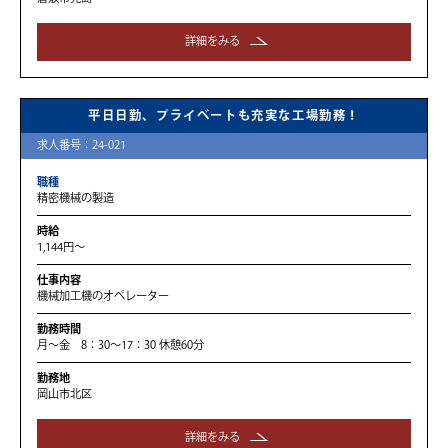
詳細をみる
平日日勤、プライベートも充実な工場勤務！
求人番号：24-021
職種
精密機械の製造
時給
1,144円～
仕事内容
機械加工機のオペレーター
勤務時間
月～金 8：30～17：30 休憩60分
勤務地
岡山市北区
詳細をみる