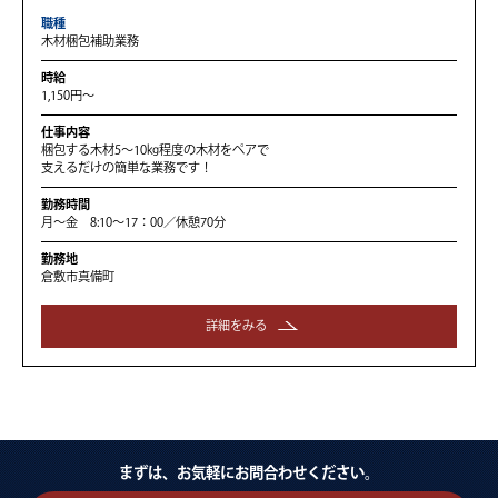
職種
木材梱包補助業務
時給
1,150円～
仕事内容
梱包する木材5～10㎏程度の木材をペアで
支えるだけの簡単な業務です！
勤務時間
月～金 8:10～17：00／休憩70分
勤務地
倉敷市真備町
詳細をみる
まずは、お気軽にお問合わせください。