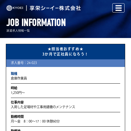
JOB INFORMATION
派遣求人情報一覧
★担当者おすすめ★
3か月で正社員になろう！
求人番号：24-023
職種
倉庫作業員
時給
1,250円～
仕事内容
入荷した足場材や工事用建機のメンテナンス
勤務時間
月～金 8：00～17：00 休憩60分